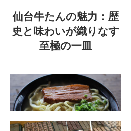
コ
ン
仙台牛たんの魅力：歴
テ
史と味わいが織りなす
ン
ツ
至極の一皿
へ
ス
歴
キ
史
ッ
が
プ
息
づ
く、
至
福
の