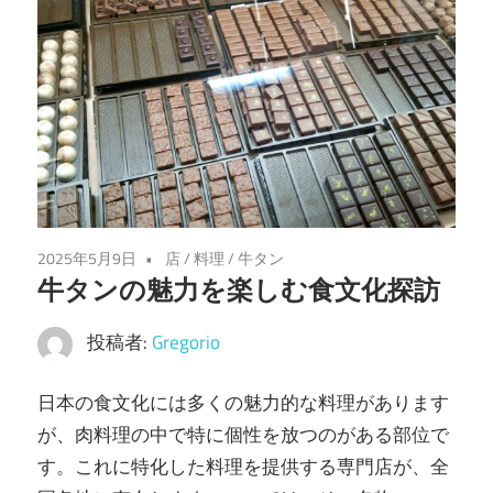
味
わ
い
を
あ
な
た
に。
2025年5月9日
店
/
料理
/
牛タン
仙
牛タンの魅力を楽しむ食文化探訪
台
の
投稿者:
Gregorio
魅
力
日本の食文化には多くの魅力的な料理があります
を
が、肉料理の中で特に個性を放つのがある部位で
堪
す。
これに特化した料理を提供する専門店が、全
能