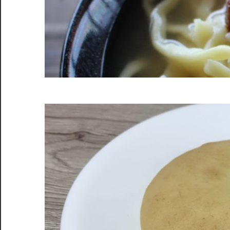
い
を
あ
な
た
に。
仙
台
の
魅
力
を
堪
能
し
よ