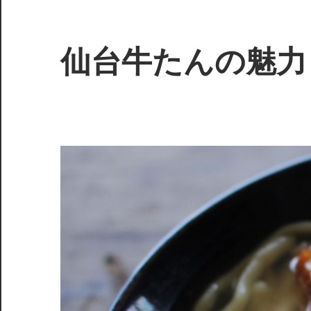
コ
ン
テ
仙台牛たんの魅力
ン
ツ
歴
へ
史
ス
が
キ
息
ッ
づ
プ
く、
至
福
の
味
わ