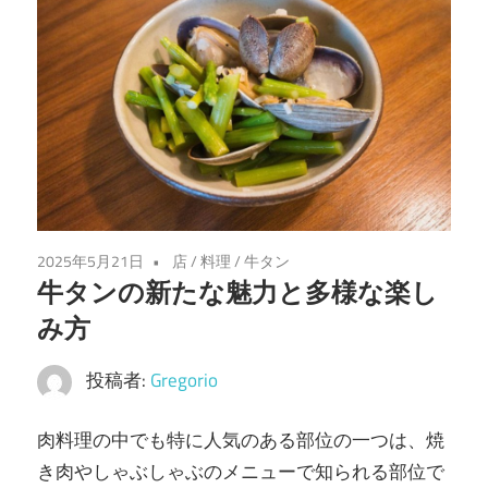
味
わ
い
を
あ
な
た
に。
仙
2025年5月21日
店
/
料理
/
牛タン
牛タンの新たな魅力と多様な楽し
台
の
み方
魅
投稿者:
Gregorio
力
を
肉料理の中でも特に人気のある部位の一つは、焼
堪
き肉やしゃぶしゃぶのメニューで知られる部位で
能