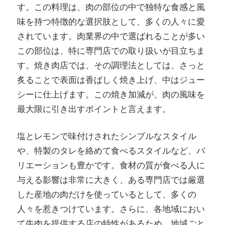
す。
この料理は、肉の部位の中で独特な食感と風
し
味を持つ特徴的な選択肢として、多くの人々に愛
よ
されています。肉業界の中で選ばれることが多い
う！
この部位は、特に専門店での取り扱いが目立ちま
す。焼き肉店では、その調理法としては、さっと
炙ることで表面は香ばしく焼き上げ、中はジュー
シーに仕上げます。この焼き加減が、肉の風味を
最大限に引き出すポイントと言えます。
塩とレモンで味付けされたシンプルなスタイル
や、特製のタレを絡めて食べるスタイルなど、バ
リエーションも豊かです。食材の質が食べる人に
与える影響は非常に大きく、ある専門店では厳選
した産地の肉だけを使っているとして、多くの
人々を惹きつけています。さらに、各地域におい
て牛肉を提供する店の特性があるため、地域ごと