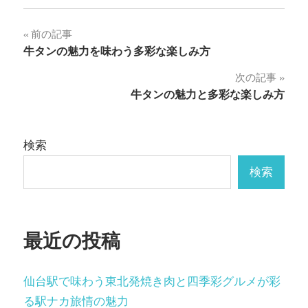
投
前の記事
牛タンの魅力を味わう多彩な楽しみ方
稿
次の記事
ナ
牛タンの魅力と多彩な楽しみ方
ビ
ゲ
検索
ー
検索
シ
ョ
最近の投稿
ン
仙台駅で味わう東北発焼き肉と四季彩グルメが彩
る駅ナカ旅情の魅力