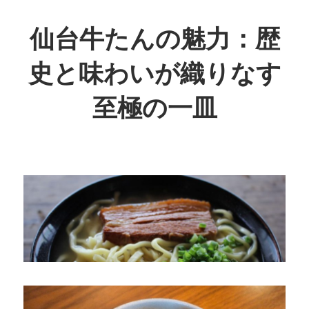
コ
ン
仙台牛たんの魅力：歴
テ
史と味わいが織りなす
ン
ツ
至極の一皿
へ
ス
歴
キ
史
ッ
が
プ
息
づ
く、
至
福
の