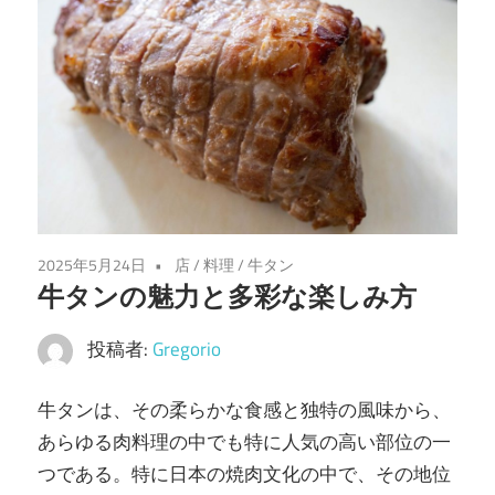
味
わ
い
を
あ
な
た
に。
仙
2025年5月24日
店
/
料理
/
牛タン
牛タンの魅力と多彩な楽しみ方
台
の
投稿者:
Gregorio
魅
力
牛タンは、その柔らかな食感と独特の風味から、
を
あらゆる肉料理の中でも特に人気の高い部位の一
堪
つである。
特に日本の焼肉文化の中で、その地位
能