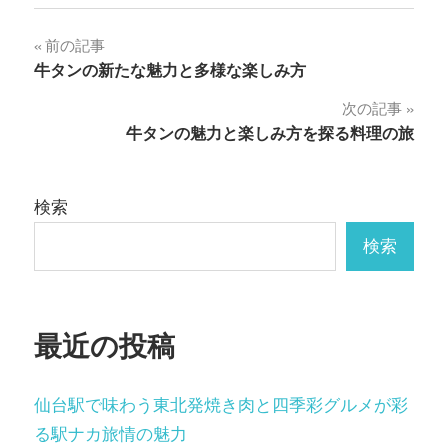
投
前の記事
牛タンの新たな魅力と多様な楽しみ方
稿
次の記事
ナ
牛タンの魅力と楽しみ方を探る料理の旅
ビ
ゲ
検索
ー
検索
シ
ョ
最近の投稿
ン
仙台駅で味わう東北発焼き肉と四季彩グルメが彩
る駅ナカ旅情の魅力