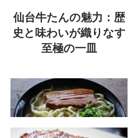
コ
ン
仙台牛たんの魅力：歴
テ
史と味わいが織りなす
ン
ツ
至極の一皿
へ
ス
歴
キ
史
ッ
が
プ
息
づ
く、
至
福
の