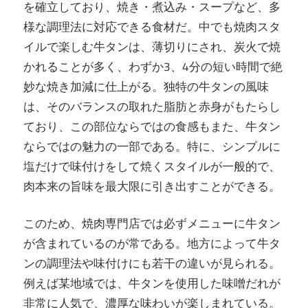
を確立しており、焼き・煮込み・スープなど、多
し
様な調理法に対応できる食材だ。中でも焼肉スタ
よ
イルで楽しむ牛タンは、薄切りにされ、炭火で焼
う！
かれることが多く、わずか3、4分の短い時間で絶
妙な焼き加減に仕上がる。独特の牛タンの風味
は、そのバランスの取れた脂肪と赤身がもたらし
ており、この部位ならではの食感もまた、牛タン
ならではの魅力の一部である。特に、シンプルに
塩だけで味付けをして焼くスタイルが一般的で、
肉本来の旨味を最大限に引き出すことができる。
このため、焼肉専門店では必ずメニューに牛タン
が含まれているのが常である。地方によって牛タ
ンの調理法や味付けにも若干の違いが見られる。
例えば某地域では、牛タンを使用した味噌だれが
非常に人気で、濃厚な味わいが楽しまれている。