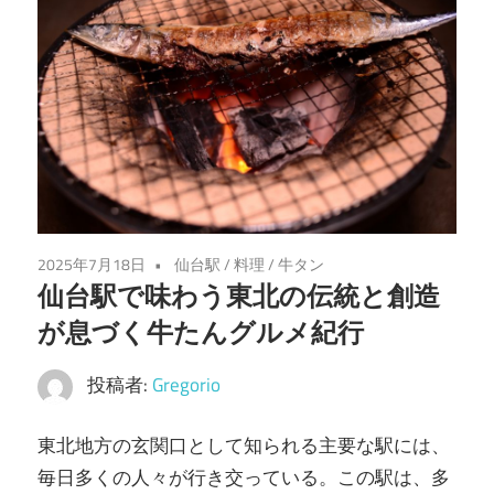
味
わ
い
を
あ
な
た
に。
仙
2025年7月18日
仙台駅
/
料理
/
牛タン
仙台駅で味わう東北の伝統と創造
台
の
が息づく牛たんグルメ紀行
魅
投稿者:
Gregorio
力
を
東北地方の玄関口として知られる主要な駅には、
堪
毎日多くの人々が行き交っている。
この駅は、多
能