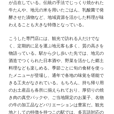
が点在している。伝統の手法でじっくり焼かれた
牛たんや、地元の米を用いたごはん、乳酸菌で発
酵させた漬物など、地域資源を活かした料理が味
わえることも大きな特徴となっている。
こうした専門店には、観光で訪れる人だけでな
く、定期的に足を運ぶ地元客も多く、質の高さを
物語っている。駅から少し歩いた先では、地元の
酒造でつくられた日本酒や、野菜を活かした郷土
料理なども楽しめる。季節ごとに旬の食材を使っ
たメニューが登場し、通年で各地の味覚を堪能で
きる工夫がなされている。もちろん、持ち帰り用
のお土産品も各所に揃えられており、厚切りの焼
き肉の真空パックや、ご当地限定のお菓子、名物
の牛の加工品などバリエーションは豊富だ。観光
地としての特徴を持つこの駅では、多言語対応の