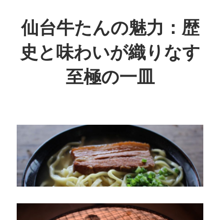
コ
ン
仙台牛たんの魅力：歴
テ
史と味わいが織りなす
ン
ツ
至極の一皿
へ
ス
歴
キ
史
ッ
が
プ
息
づ
く、
至
福
の