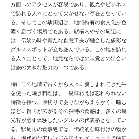
方面へのアクセスが容易であり、観光やビジネス
し
で訪れる人々にとって欠かせない存在となってい
よ
る。そしてこの駅周辺は、地域特有の食文化が色
う！
濃く息づく場所でもある。駅構内やその周辺に
は、伝統の味や新たな創意工夫が融合した多彩な
グルメスポットが立ち並んでいる。この地を訪れ
る人々にとって、地元ならではの味覚との出合い
は旅の大きな魅力の一つである。
特にこの地域で古くから人々に親しまれてきた牛
を使った焼き料理は、一度味わえば忘れられない
特徴を持つ。厚切りでありながら柔らかく、噛む
ほどに旨味が広がるその独特の食感は、多くの観
光客が必ず体験したいグルメの代表格となってい
る。駅周辺の食事処では、伝統的な味付けの物か
ら、現代的なアレンジを加えたメニューまで幅広