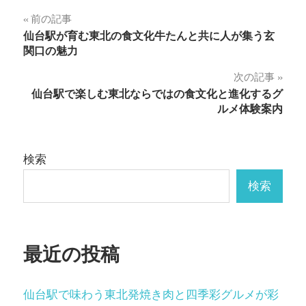
投
前の記事
仙台駅が育む東北の食文化牛たんと共に人が集う玄
稿
関口の魅力
ナ
次の記事
仙台駅で楽しむ東北ならではの食文化と進化するグ
ビ
ルメ体験案内
ゲ
ー
検索
シ
検索
ョ
ン
最近の投稿
仙台駅で味わう東北発焼き肉と四季彩グルメが彩