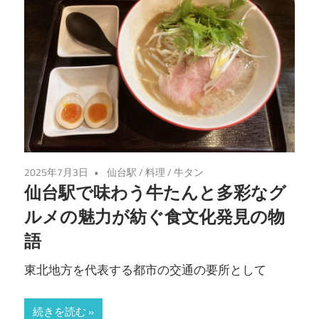
2025年7月3日
仙台駅
/
料理
/
牛タン
仙台駅で味わう牛たんと多彩なグ
ルメの魅力が紡ぐ食文化発見の物
語
東北地方を代表する都市の交通の要所として
続きを読む