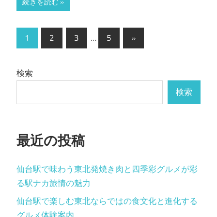
続きを読む
投
次
1
2
3
…
5
»
の
稿
記
の
検索
事
ペ
検索
ー
ジ
最近の投稿
送
り
仙台駅で味わう東北発焼き肉と四季彩グルメが彩
る駅ナカ旅情の魅力
仙台駅で楽しむ東北ならではの食文化と進化する
グルメ体験案内