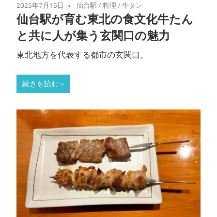
2025年7月15日
仙台駅
/
料理
/
牛タン
仙台駅が育む東北の食文化牛たん
と共に人が集う玄関口の魅力
東北地方を代表する都市の玄関口。
続きを読む