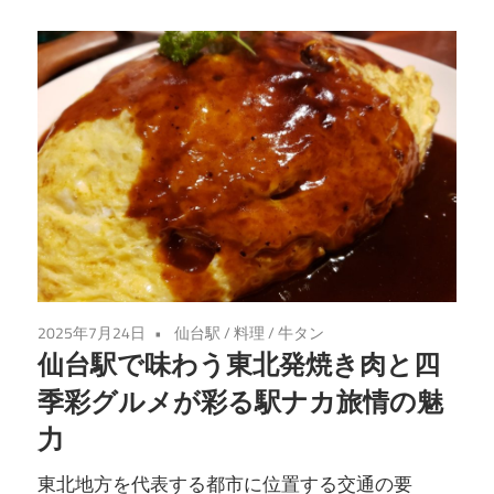
味
わ
い
を
あ
な
た
に。
仙
台
の
2025年7月24日
仙台駅
/
料理
/
牛タン
魅
仙台駅で味わう東北発焼き肉と四
力
季彩グルメが彩る駅ナカ旅情の魅
を
力
堪
東北地方を代表する都市に位置する交通の要
能