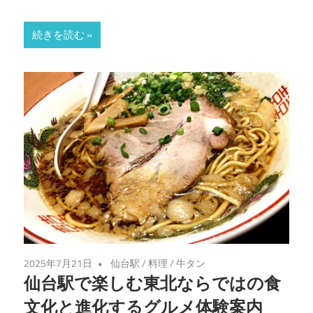
し
続きを読む
よ
う！
2025年7月21日
仙台駅
/
料理
/
牛タン
仙台駅で楽しむ東北ならではの食
文化と進化するグルメ体験案内