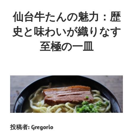
コ
ン
仙台牛たんの魅力：歴
テ
史と味わいが織りなす
ン
ツ
至極の一皿
へ
ス
歴
キ
史
ッ
が
プ
息
づ
く、
至
福
の
投稿者:
Gregorio