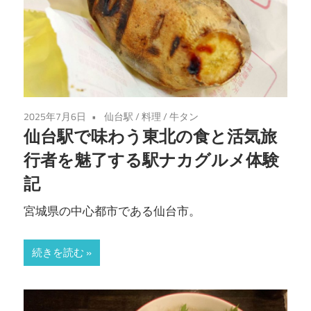
2025年7月6日
仙台駅
/
料理
/
牛タン
仙台駅で味わう東北の食と活気旅
行者を魅了する駅ナカグルメ体験
記
宮城県の中心都市である仙台市。
続きを読む