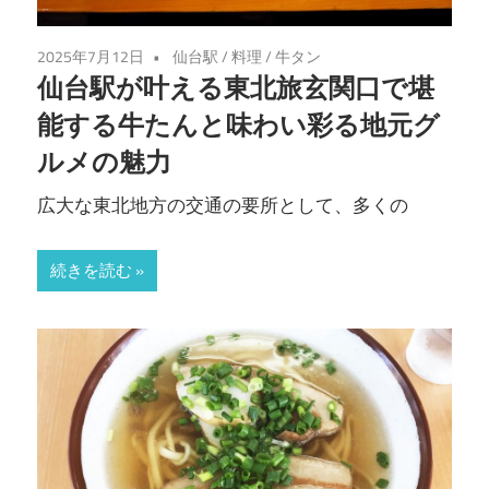
2025年7月12日
仙台駅
/
料理
/
牛タン
仙台駅が叶える東北旅玄関口で堪
能する牛たんと味わい彩る地元グ
ルメの魅力
広大な東北地方の交通の要所として、多くの
続きを読む