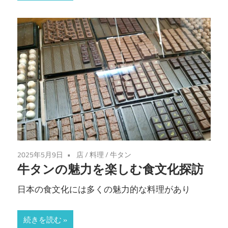
し
よ
う！
2025年5月9日
店
/
料理
/
牛タン
牛タンの魅力を楽しむ食文化探訪
日本の食文化には多くの魅力的な料理があり
続きを読む