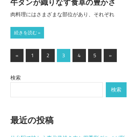
牛タンが織りなす食卓の豊かさ
肉料理にはさまざまな部位があり、それぞれ
続きを読む
投
前
次
«
1
2
3
4
5
»
の
の
稿
記
記
の
検索
事
事
ペ
検索
ー
ジ
最近の投稿
送