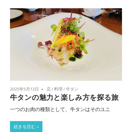
味
わ
い
を
あ
な
た
に。
仙
台
の
2025年5月12日
店
/
料理
/
牛タン
魅
牛タンの魅力と楽しみ方を探る旅
力
一つのお肉の種類として、牛タンはそのユニ
を
堪
続きを読む
能