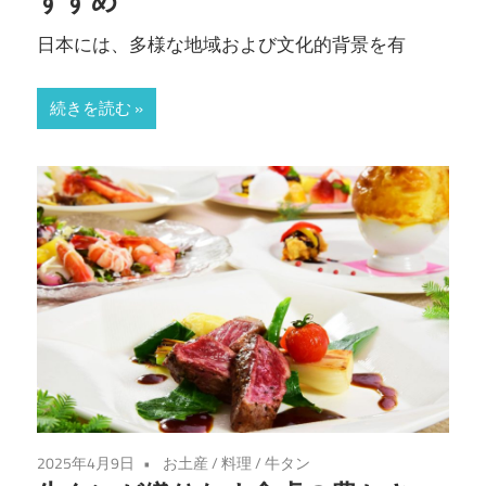
すすめ
日本には、多様な地域および文化的背景を有
続きを読む
2025年4月9日
お土産
/
料理
/
牛タン