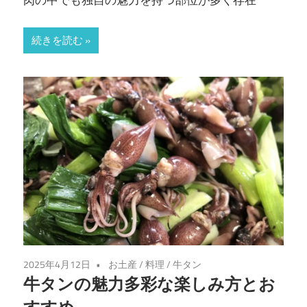
続きを読む
2025年4月12日
お土産
/
料理
/
牛タン
牛タンの魅力多彩な楽しみ方とお