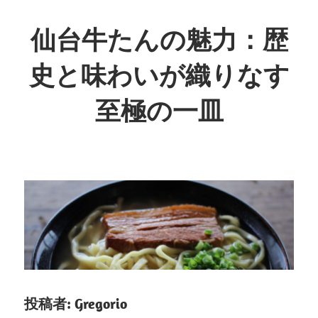
コ
ン
仙台牛たんの魅力：歴
テ
史と味わいが織りなす
ン
ツ
至極の一皿
へ
ス
歴
キ
史
ッ
が
プ
息
づ
く、
至
福
の
投稿者:
Gregorio