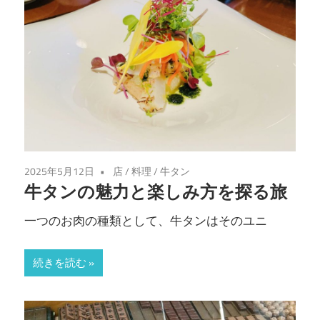
味
わ
い
を
あ
な
た
に。
仙
2025年5月12日
店
/
料理
/
牛タン
牛タンの魅力と楽しみ方を探る旅
台
の
一つのお肉の種類として、牛タンはそのユニ
魅
力
続きを読む
を
堪
能