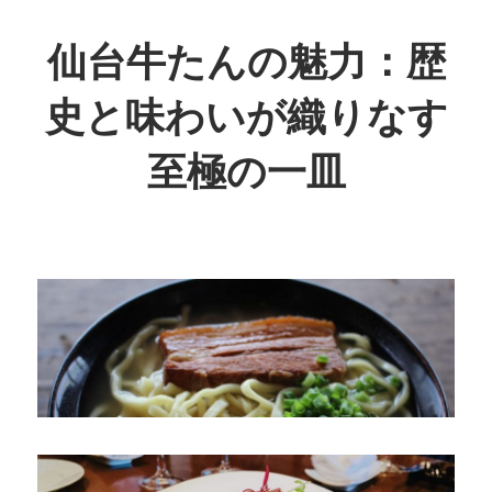
コ
ン
仙台牛たんの魅力：歴
テ
史と味わいが織りなす
ン
ツ
至極の一皿
へ
ス
歴
キ
史
ッ
が
プ
息
づ
く、
至
福
の