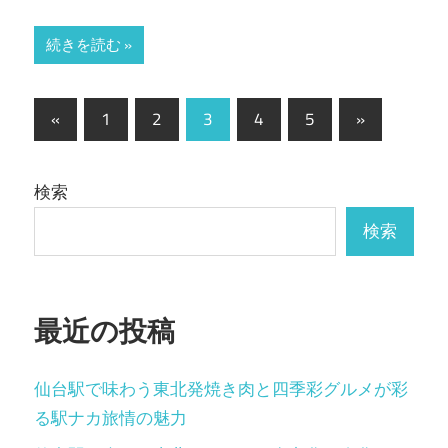
続きを読む
投
前
次
«
1
2
3
4
5
»
の
の
稿
記
記
の
検索
事
事
ペ
検索
ー
ジ
最近の投稿
送
り
仙台駅で味わう東北発焼き肉と四季彩グルメが彩
る駅ナカ旅情の魅力