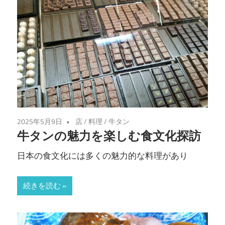
し
よ
う！
2025年5月9日
店
/
料理
/
牛タン
牛タンの魅力を楽しむ食文化探訪
日本の食文化には多くの魅力的な料理があり
続きを読む